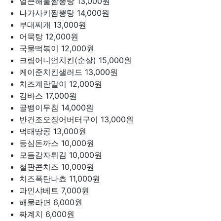
얼큰해물짬뽕탕
13,000원
나가사키짬뽕탕
14,000원
부대찌개
13,000원
어묵탕
12,000원
국물떡볶이
12,000원
크림어니언치킨(순살)
15,000원
케이준치킨샐러드
13,000원
치즈계란말이
12,000원
감바스
17,000원
골뱅이무침
14,000원
반건조오징어버터구이
13,000원
먹태땅콩
13,000원
등심돈까스
10,000원
모듬감자튀김
10,000원
철판콘치즈
10,000원
치즈폭탄나쵸
11,000원
파인샤베트
7,000원
해물라면
6,000원
짜계치
6,000원