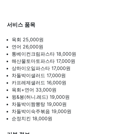
서비스 품목
육회
25,000원
연어
26,000원
통베이컨크림파스타
18,000원
해산물토마토파스타
17,000원
상하이오일파스타
17,000원
차돌박이샐러드
17,000원
카프레제샐러드
16,000원
육회+연어
33,000원
윙&봉(허니.레드)
19,000원
차돌박이짬뽕탕
19,000원
차돌박이숙주볶음
19,000원
순정치킨
18,000원