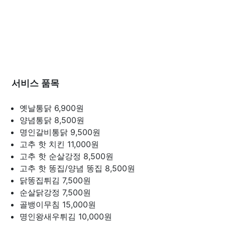
서비스 품목
옛날통닭
6,900원
양념통닭
8,500원
명인갈비통닭
9,500원
고추 핫 치킨
11,000원
고추 핫 순살강정
8,500원
고추 핫 똥집/양념 똥집
8,500원
닭똥집튀김
7,500원
순살닭강정
7,500원
골뱅이무침
15,000원
명인왕새우튀김
10,000원