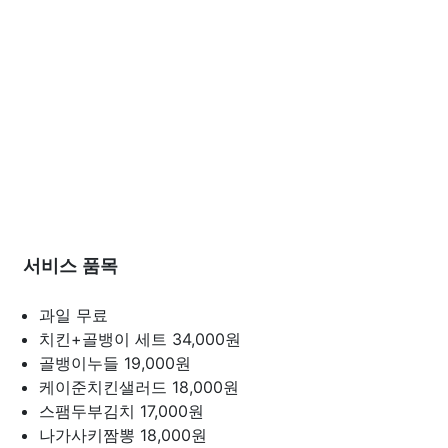
서비스 품목
과일
무료
치킨+골뱅이 세트
34,000원
골뱅이누들
19,000원
케이준치킨샐러드
18,000원
스팸두부김치
17,000원
나가사키짬뽕
18,000원