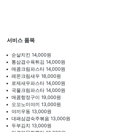
서비스 품목
순살치킨
14,000원
통삼겹수육튀김
14,000원
매콤크림파스타
14,000원
레몬크림새우
18,000원
로제새우파스타
14,000원
국물크림파스타
14,000원
매콤항정구이
19,000원
오꼬노미야끼
13,000원
야끼우동
13,000원
대패삼겹숙주볶음
13,000원
두부김치
13,000원