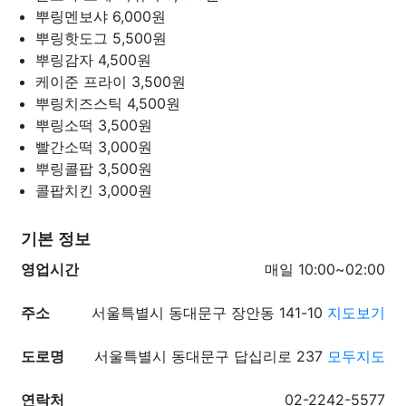
뿌링멘보샤
6,000원
뿌링핫도그
5,500원
뿌링감자
4,500원
케이준 프라이
3,500원
뿌링치즈스틱
4,500원
뿌링소떡
3,500원
빨간소떡
3,000원
뿌링콜팝
3,500원
콜팝치킨
3,000원
기본 정보
영업시간
매일 10:00~02:00
주소
서울특별시 동대문구 장안동 141-10
지도보기
도로명
서울특별시 동대문구 답십리로 237
모두지도
연락처
02-2242-5577