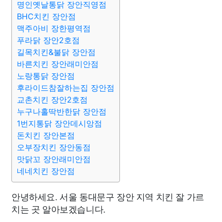
명인옛날통닭 장안직영점
BHC치킨 장안점
맥주아비 장한평역점
푸라닭 장안2호점
길목치킨&불닭 장안점
바른치킨 장안래미안점
노랑통닭 장안점
후라이드참잘하는집 장안점
교촌치킨 장안2호점
누구나홀딱반한닭 장안점
1번지통닭 장안데시앙점
돈치킨 장안본점
오부장치킨 장안동점
맛닭꼬 장안래미안점
네네치킨 장안점
안녕하세요. 서울 동대문구 장안 지역 치킨 잘 가르
치는 곳 알아보겠습니다.