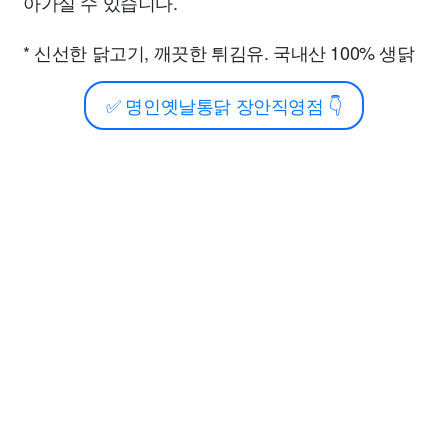
아가실 수 있습니다.
* 신선한 닭고기, 깨끗한 튀김유. 국내산 100% 생닭
✅
명인옛날통닭 장안직영점
👇