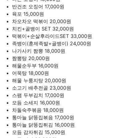
반건조 오징어
17,000원
육포
15,000원
차오차오 떡볶이
20,000원
치킨+골뱅이 SET
32,000원
떡볶이+순살후라이드SET
33,000원
족뱅이(훈제족발+골뱅이)
24,000원
나가사키 짬뽕
18,000원
짬뽕탕
20,000원
해물순두부
16,000원
어묵탕
18,000원
해물 누룽지탕
20,000원
소고기 배추전골
23,000원
스팸 두부김치
17,000원
모듬 소세지
16,000원
차돌숙주볶음
18,000원
통마늘 닭똥집볶음
17,000원
통마늘 닭똥집튀김
16,000원
모듬 감자튀김
15,000원