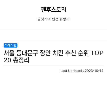
펜후스토리
김삿갓의 랜선 유랑기
카페식당
서울 동대문구 장안 치킨 추천 순위 TOP
20 총정리
Last Updated :
2023-10-14