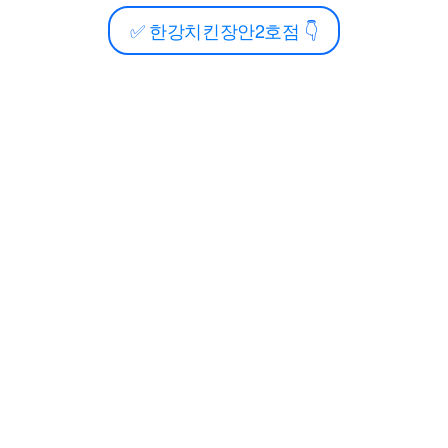
✅
한강치킨장안2호점
👇