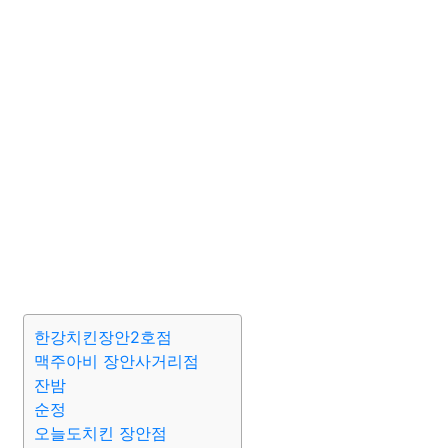
한강치킨장안2호점
맥주아비 장안사거리점
잔밤
순정
오늘도치킨 장안점