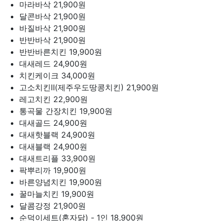
마라바삭
21,900원
달콘바삭
21,900원
바질바삭
21,900원
반반바삭
21,900원
반반바른치킨
19,900원
대새레드
24,900원
치킨케이크
34,000원
고소치킨Ⅱ(제주우도땅콩치킨)
21,900원
레고치킨
22,900원
통곡물 간장치킨
19,900원
대새골드
24,900원
대새핫블랙
24,900원
대새블랙
24,900원
대새트리플
33,900원
팍뿌리까
19,900원
바른양념치킨
19,900원
꿀마늘치킨
19,900원
달콤강정
21,900원
순덕이세트(혼자닭) - 1인
18,900원