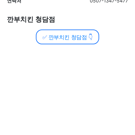
연락처
0507-1347-5477
깐부치킨 청담점
✅
깐부치킨 청담점
👇