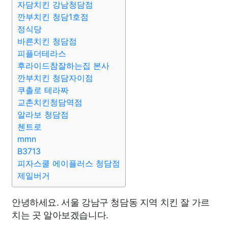
자담치킨 강남청담점
깐부치킨 청담1호점
정식당
바른치킨 청담점
피플더테라스
후라이드참잘하는집 본사
깐부치킨 청담자이점
쿠촐로 테라짜
교촌치킨청담역점
알라보 청담점
첸트로
mmn
B3713
피자스쿨 에이플러스 청담점
제일버거
안녕하세요. 서울 강남구 청담동 지역 치킨 잘 가르
치는 곳 알아보겠습니다.