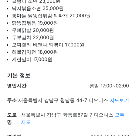
골뱅이 소면
23,000원
낙지볶음소면
25,000원
통마늘 닭똥집튀김 & 파채
20,000원
닭똥집볶음
19,000원
무뼈닭발
20,000원
두부김치
22,000원
모짜렐라 비엔나 떡볶이
17,000원
해물김치전
18,000원
계란말이
17,000원
기본 정보
영업시간
평일 17:00~02:00
주소
서울특별시 강남구 청담동 44-7 디오니스
지도보기
도로
서울특별시 강남구 학동로67길 7 디오니스
모두
명
지도