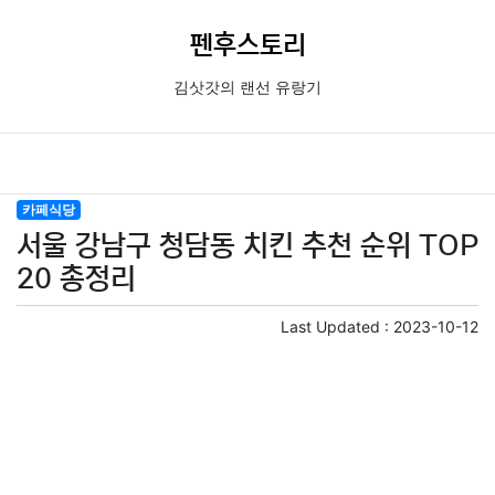
펜후스토리
김삿갓의 랜선 유랑기
카페식당
서울 강남구 청담동 치킨 추천 순위 TOP
20 총정리
Last Updated :
2023-10-12