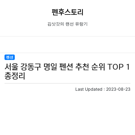
펜후스토리
김삿갓의 랜선 유랑기
펜션
서울 강동구 명일 펜션 추천 순위 TOP 1
총정리
Last Updated :
2023-08-23