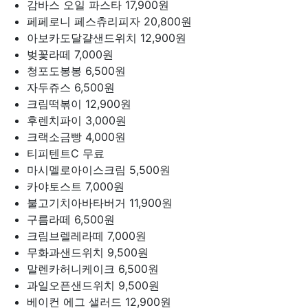
감바스 오일 파스타
17,900원
페페로니 페스츄리피자
20,800원
아보카도달걀샌드위치
12,900원
벚꽃라떼
7,000원
청포도봉봉
6,500원
자두쥬스
6,500원
크림떡볶이
12,900원
후렌치파이
3,000원
크랙소금빵
4,000원
티피텐트C
무료
마시멜로아이스크림
5,500원
카야토스트
7,000원
불고기치아바타버거
11,900원
구름라떼
6,500원
크림브렐레라떼
7,000원
무화과샌드위치
9,500원
말렌카허니케이크
6,500원
과일오픈샌드위치
9,500원
베이컨 에그 샐러드
12,900원