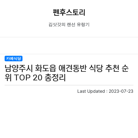
펜후스토리
김삿갓의 랜선 유랑기
카페식당
남양주시 화도읍 애견동반 식당 추천 순
위 TOP 20 총정리
Last Updated :
2023-07-23