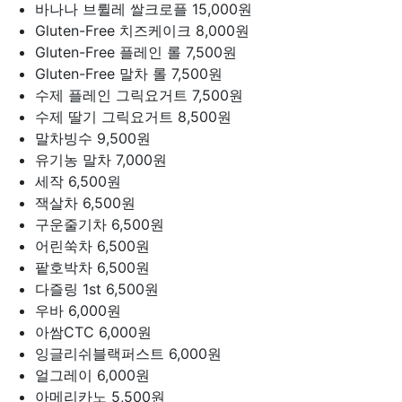
바나나 브륄레 쌀크로플
15,000원
Gluten-Free 치즈케이크
8,000원
Gluten-Free 플레인 롤
7,500원
Gluten-Free 말차 롤
7,500원
수제 플레인 그릭요거트
7,500원
수제 딸기 그릭요거트
8,500원
말차빙수
9,500원
유기농 말차
7,000원
세작
6,500원
잭살차
6,500원
구운줄기차
6,500원
어린쑥차
6,500원
팥호박차
6,500원
다즐링 1st
6,500원
우바
6,000원
아쌈CTC
6,000원
잉글리쉬블랙퍼스트
6,000원
얼그레이
6,000원
아메리카노
5,500원