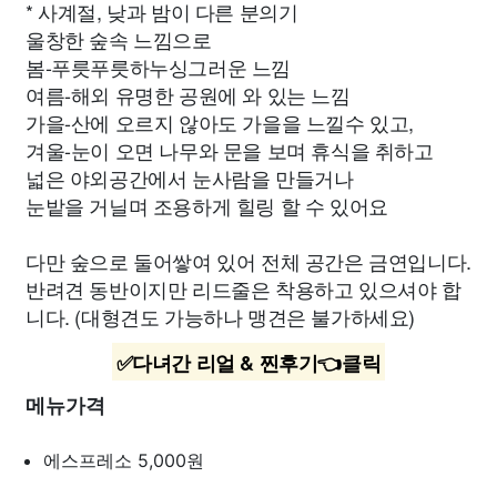
* 사계절, 낮과 밤이 다른 분의기
울창한 숲속 느낌으로
봄-푸릇푸릇하누싱그러운 느낌
여름-해외 유명한 공원에 와 있는 느낌
가을-산에 오르지 않아도 가을을 느낄수 있고,
겨울-눈이 오면 나무와 문을 보며 휴식을 취하고
넓은 야외공간에서 눈사람을 만들거나
눈밭을 거닐며 조용하게 힐링 할 수 있어요
다만 숲으로 둘어쌓여 있어 전체 공간은 금연입니다.
반려견 동반이지만 리드줄은 착용하고 있으셔야 합
니다. (대형견도 가능하나 맹견은 불가하세요)
✅다녀간 리얼 & 찐후기👈클릭
메뉴가격
에스프레소
5,000원