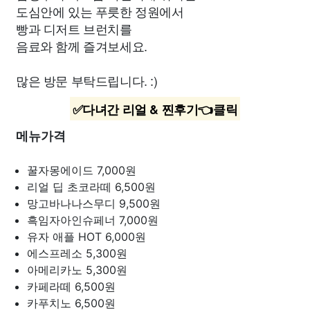
도심안에 있는 푸릇한 정원에서
빵과 디저트 브런치를
음료와 함께 즐겨보세요.
많은 방문 부탁드립니다. :)
✅다녀간 리얼 & 찐후기👈클릭
메뉴가격
꿀자몽에이드
7,000원
리얼 딥 초코라떼
6,500원
망고바나나스무디
9,500원
흑임자아인슈페너
7,000원
유자 애플 HOT
6,000원
에스프레소
5,300원
아메리카노
5,300원
카페라떼
6,500원
카푸치노
6,500원