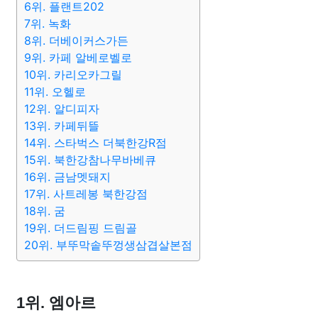
6위. 플랜트202
7위. 녹화
8위. 더베이커스가든
9위. 카페 알베로벨로
10위. 카리오카그릴
11위. 오헬로
12위. 알디피자
13위. 카페뒤뜰
14위. 스타벅스 더북한강R점
15위. 북한강참나무바베큐
16위. 금남멧돼지
17위. 사트레봉 북한강점
18위. 굼
19위. 더드림핑 드림골
20위. 부뚜막솥뚜껑생삼겹살본점
1위. 엠아르