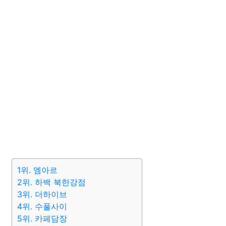
1위. 엠아르
2위. 하백 북한강점
3위. 더하이브
4위. 수풀사이
5위. 카페담장