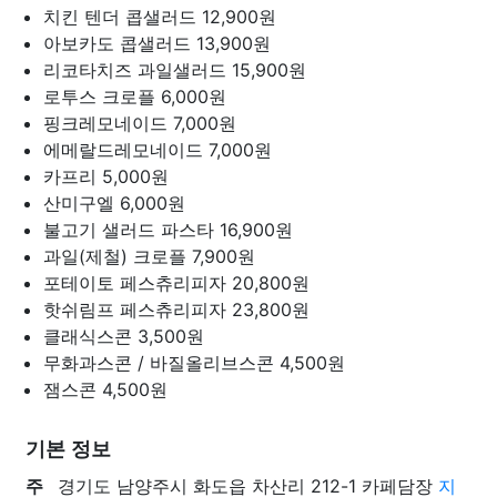
치킨 텐더 콥샐러드
12,900원
아보카도 콥샐러드
13,900원
리코타치즈 과일샐러드
15,900원
로투스 크로플
6,000원
핑크레모네이드
7,000원
에메랄드레모네이드
7,000원
카프리
5,000원
산미구엘
6,000원
불고기 샐러드 파스타
16,900원
과일(제철) 크로플
7,900원
포테이토 페스츄리피자
20,800원
핫쉬림프 페스츄리피자
23,800원
클래식스콘
3,500원
무화과스콘 / 바질올리브스콘
4,500원
잼스콘
4,500원
기본 정보
주
경기도 남양주시 화도읍 차산리 212-1 카페담장
지