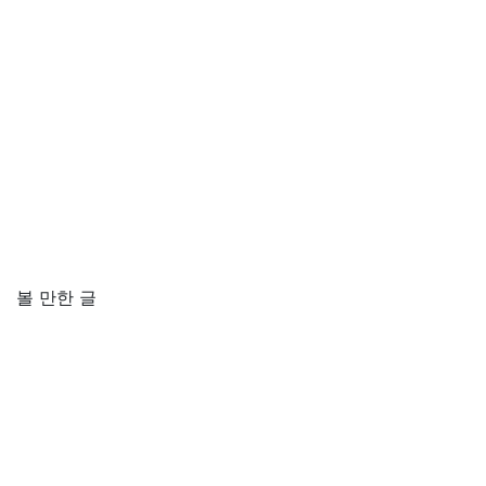
볼 만한 글