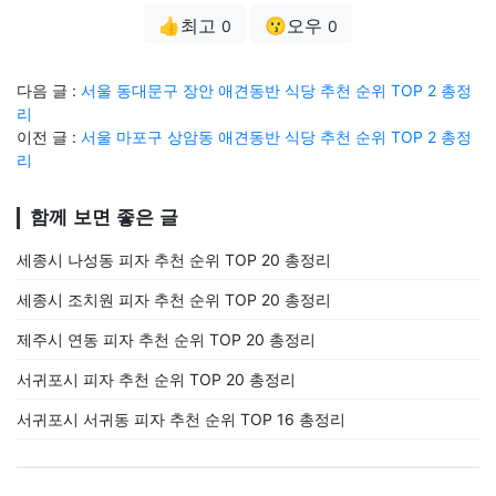
👍최고
😗오우
0
0
다음 글 :
서울 동대문구 장안 애견동반 식당 추천 순위 TOP 2 총정
리
이전 글 :
서울 마포구 상암동 애견동반 식당 추천 순위 TOP 2 총정
리
함께 보면 좋은 글
세종시 나성동 피자 추천 순위 TOP 20 총정리
세종시 조치원 피자 추천 순위 TOP 20 총정리
제주시 연동 피자 추천 순위 TOP 20 총정리
서귀포시 피자 추천 순위 TOP 20 총정리
서귀포시 서귀동 피자 추천 순위 TOP 16 총정리