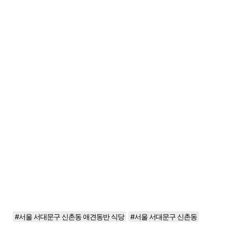
#서울 서대문구 신촌동 애견동반 식당
#서울 서대문구 신촌동