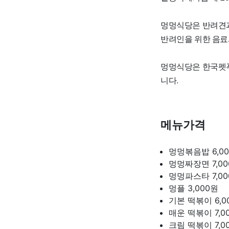
멍멍식당은 반려견과
반려인을 위한 음료
멍멍식당은 한국펫푸
니다.
메뉴가격
멍멍볶음밥
6,0
멍멍짜장면
7,0
멍멍파스타
7,0
멍플
3,000원
기본 떡볶이
6,
매운 떡볶이
7,
크림 떡볶이
7,