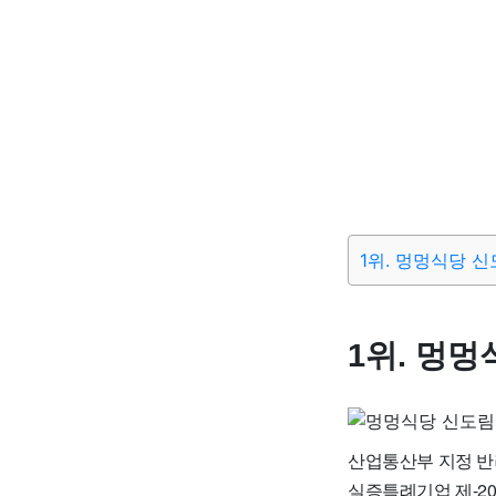
1위. 멍멍식당 
1위. 멍
산업통산부 지정 
실증특례기업 제-20