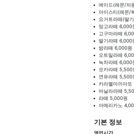
에이드(레몬/자
아이스티(레몬/
요거트라떼(딸기
망고라떼
6,00
고구마라떼
6,0
딸기라떼
6,00
밤라떼
6,000원
오트밀라떼
6,0
녹차라떼
6,00
모카라떼
5,50
연유라떼
5,50
카라멜마끼아또
바닐라라떼
5,5
라떼
5,000원
아메리카노
4,0
기본 정보
영업시간