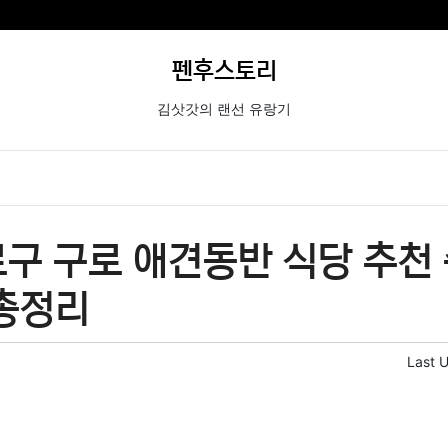
펜후스토리
김삿갓의 랜선 유랑기
로구 구로 애견동반 식당 추천
 총정리
Last 