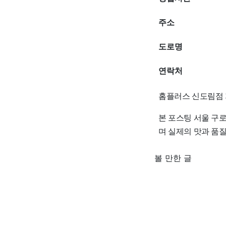
주소
도로명
연락처
홈플러스 신도림점 
본 포스팅 서울 구
며 실제의 맛과 품
볼 만한 글