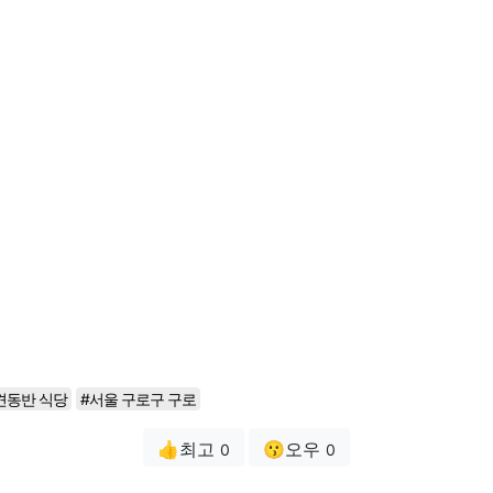
견동반 식당
#서울 구로구 구로
👍최고
😗오우
0
0