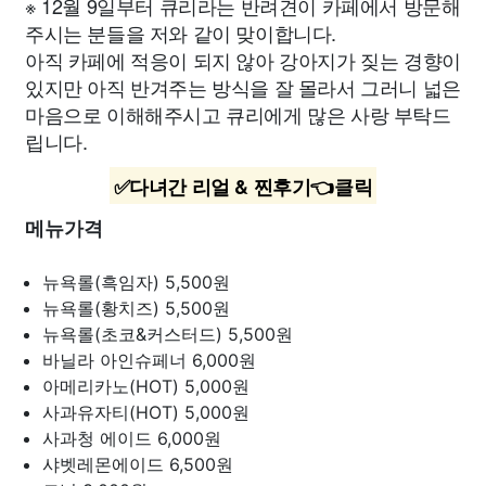
※ 12월 9일부터 큐리라는 반려견이 카페에서 방문해
주시는 분들을 저와 같이 맞이합니다.
아직 카페에 적응이 되지 않아 강아지가 짖는 경향이
있지만 아직 반겨주는 방식을 잘 몰라서 그러니 넓은
마음으로 이해해주시고 큐리에게 많은 사랑 부탁드
립니다.
✅다녀간 리얼 & 찐후기👈클릭
메뉴가격
뉴욕롤(흑임자)
5,500원
뉴욕롤(황치즈)
5,500원
뉴욕롤(초코&커스터드)
5,500원
바닐라 아인슈페너
6,000원
아메리카노(HOT)
5,000원
사과유자티(HOT)
5,000원
사과청 에이드
6,000원
샤벳레몬에이드
6,500원