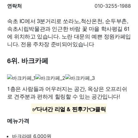
연락처
010-3255-1988
속초 IC에서 3분거리로 쏘라노,척산온천, 순두부촌,
속초시립박물관과 인근한 바람 꽃 마을 학사평길 61
에 위치하고 있습니다. 노란 대문의 예쁜 정원카페입
니다. 전용 주차장 준비되어있습니다
6위. 바크카페
1층은 사람들과 어우러지는 공간, 옥상은 오프리쉬
로 견주분과 편하게 힐링할 수 있는 공간입니다!
✅다녀간 리얼 & 찐후기👈클릭
메뉴가격
바크라떼
6,000원