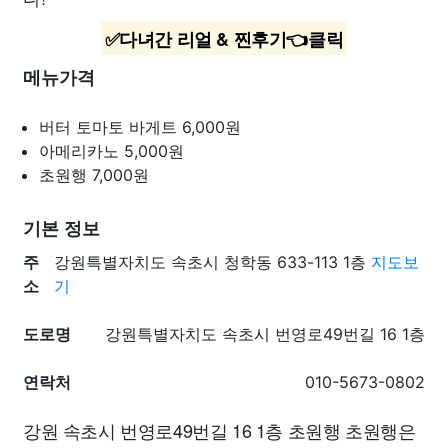
✅다녀간 리얼 & 찐후기👈클릭
메뉴가격
버터 토마토 바게트
6,000원
아메리카노
5,000원
초원행
7,000원
기본 정보
주
강원특별자치도 속초시 청학동 633-113 1층
지도보
소
기
도로명
강원특별자치도 속초시 번영로49번길 16 1층
연락처
010-5673-0802
강원 속초시 번영로49번길 16 1층 초원행 초원행은