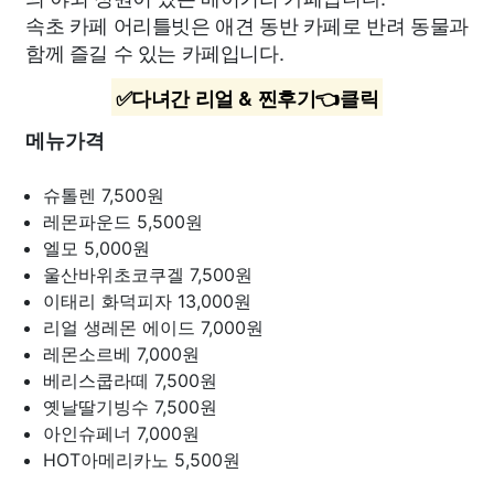
속초 카페 어리틀빗은 애견 동반 카페로 반려 동물과
함께 즐길 수 있는 카페입니다.
✅다녀간 리얼 & 찐후기👈클릭
메뉴가격
슈톨렌
7,500원
레몬파운드
5,500원
엘모
5,000원
울산바위초코쿠겔
7,500원
이태리 화덕피자
13,000원
리얼 생레몬 에이드
7,000원
레몬소르베
7,000원
베리스쿱라떼
7,500원
옛날딸기빙수
7,500원
아인슈페너
7,000원
HOT아메리카노
5,500원