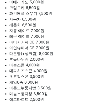
아메리카노
5,000원
크림모카
6,500원
파인애플 스무디
7,500원
자몽차
6,500원
레몬차
6,500원
자몽 에이드
7,000원
레몬 에이드
7,000원
아버지커피ICE
7,000원
아인슈페너ICE
7,000원
다온빵(+생크림)
8,000원
흔들바위슈
2,000원
마늘스콘
4,000원
대파치즈스콘
4,000원
초코칩스콘
3,500원
케잌6종
6,000원
아몬드누룽지빵
3,500원
마늘누룽지빵
3,500원
에그타르트
2,500원