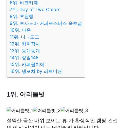
6위. 바크카페
7위. Day of Two Colors
8위. 초원행
9위. 보사노바 커피로스터스 속초점
10위. 다온
11위. 나나도그
12위. 커피장사
13위. 둥개둥개
14위. 정암148
15위. 카페물치에
16위. 댕포차 by 러브마린
1위. 어리틀빗
설악산 울산 바위 보이는 뷰 가 환상적인 캠핑 컨셉
의 야외 정원이 있는 베이커리 카페입니다.