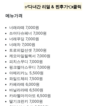
✅다녀간 리얼 & 찐후기👈클릭
메뉴가격
너래라떼
7,000원
쓰어다슈페너
7,000원
너래푸딩
7,000원
너래차
7,000원
트로피칼선셋
7,000원
캐모마일릴렉서
7,000원
피치스무디
7,000원
핑크엘더스무디
7,000원
아메리카노
5,500원
와일드체리
7,500원
카페라떼
6,000원
바닐라라떼
6,500원
카라멜마끼아또
6,500원
딸기크런키
7,000원