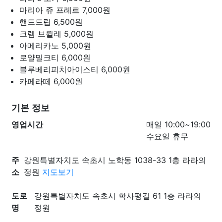
마리아 쥬 프레르
7,000원
핸드드립
6,500원
크렘 브륄레
5,000원
아메리카노
5,000원
로얄밀크티
6,000원
블루베리피치아이스티
6,000원
카페라떼
6,000원
기본 정보
영업시간
매일 10:00~19:00
수요일 휴무
주
강원특별자치도 속초시 노학동 1038-33 1층 라라의
소
정원
지도보기
도로
강원특별자치도 속초시 학사평길 61 1층 라라의
명
정원