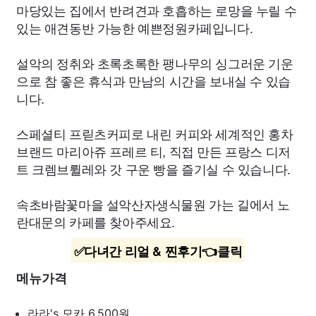
마당있는 집에서 반려견과 호흡하는 로망을 누릴 수
있는 애견동반 가능한 예쁜정원카페입니다.
설악의 정취와 초록초록한 팽나무의 싱그러운 기운
으로 참 좋은 휴식과 만남의 시간을 보내실 수 있습
니다.
스페셜티 프릳츠커피로 내린 커피와 세계적인 홍차
브랜드 마리아쥬 프레르 티, 직접 만든 프랑스 디저
트 크렘브륄레와 갓 구운 빵을 즐기실 수 있습니다.
속초바람꽃마을 설악산자생식물원 가는 길에서 노
란대문의 카페를 찾아주세요.
✅다녀간 리얼 & 찐후기👈클릭
메뉴가격
라라's 모카
6,500원