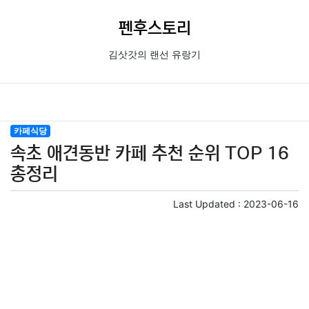
펜후스토리
김삿갓의 랜선 유랑기
카페식당
속초 애견동반 카페 추천 순위 TOP 16
총정리
Last Updated :
2023-06-16